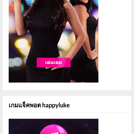
เกมแจ็คพอต happyluke