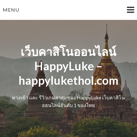
Skip
MENU
to
content
เว็บคาสิโนออนไลน์
HappyLuke –
happylukethol.com
ทางเข้า และ รีวิวเกมล่าสุดของ HappyLuke เว็บคาสิโน
ออนไลน์อันดับ 1 ของไทย