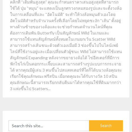
คลิกที่ “เดิมพันสูงสุด” คุณจะกำหนดราคาเสนอสูงสุดที่สามารถ
ใช้ได้ ปุ่ม “หมุน” จะแสดงเป็นลูกศรวงกลมสองรูปและจะตั้งวงล้อ
ในการเคลื่อนที่และ “อัตโนมัติ” จะทำให้วงล้อหมุนตัวเองโดย
อัตโนมัติสำหรับจำนวนครั้งที่เลือกโดยไม่หยุดชะงัก “เส้น” ตั้งอยู่
ทางด้านซ้ายของวงล้อและจะช่วยกำหนดจำนวนไลน์ที่คุณ
ต้องการเดิมพัน Butterfly เป็นสัญลักษณ์ Wild ในเกมและ
สามารถใช้แทนสัญลักษณ์ทั้งหมดในเกมยกเว้น Scatter Wild
สามารถสร้างเส้นชนะด้วยตัวเองเมื่อมี 3 ช่องขึ้นไปในไลน์เพย์
ไลน์ที่ใช้งานอยู่และเมื่อเปลี่ยนตัวผู้ชนะ Wild ไม่สามารถใช้แทน
สัญลักษณ์ Expanding หลังจากขยายวงล้อได้ ไข่อีสเตอร์ที่มีการ
ฟักไข่ไก่เป็นดอกกระเจี๊ยบและสามารถสร้างรูปแบบการกระจาย
ได้ หากคุณมีผู้เล่น 3 คนขึ้นไปสแคทเตอร์ที่ใดก็ได้บนวงล้อคุณจะ
เรียกใช้คุณลักษณะฟรีสปิน เมื่อกดคุณจะได้รับรางวัล 10 สปิน
คุณลักษณะนี้สามารถเรียกกลับคืนมาได้หากคุณใช้ที่ดินมากกว่า
3 แห่งขึ้นไป Scatters...